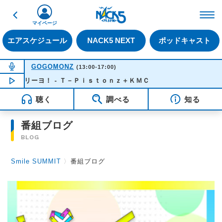
戻る
FM NACK5 79.5MHz（
マイページ
エアスケジュール
NACK5 NEXT
ポッドキャスト
NOW ON AIR
GOGOMONZ
(13:00-17:00)
がリーヨ！ - Ｔ－Ｐｉｓｔｏｎｚ＋ＫＭＣ
NOW PLAYING
13:26
聴く
調べる
知る
番組ブログ
BLOG
Smile SUMMIT
〉
番組ブログ