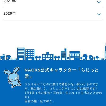
2021年
2020年
らじっと君
NACK5公式キャラクター「らじっと
君」
ラジオキャラなのに無口で愛想がない変わりものです
が、根は優しく、コミュニケーション力は抜群です！
3月3日（桃の節句・耳の日）生まれ（出生地はときがわ
町）
座右の銘「足で稼ぐ」