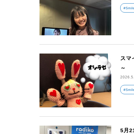
#Smil
スマ
～
2026.5
#Smil
5月