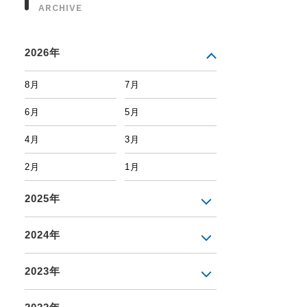
ARCHIVE
2026年
8月
7月
6月
5月
4月
3月
2月
1月
2025年
2024年
2023年