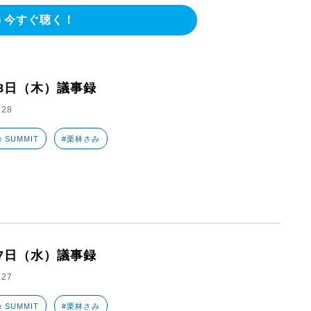
今すぐ聴く！
28日（木）議事録
.28
e SUMMIT
#栗林さみ
27日（水）議事録
.27
e SUMMIT
#栗林さみ