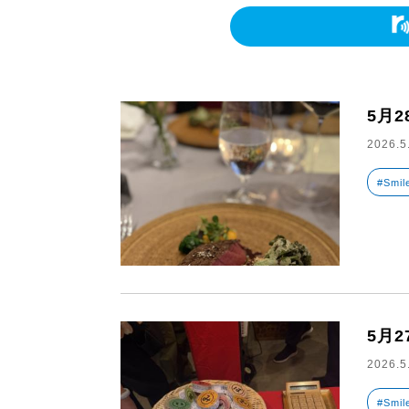
5月
2026.5
#Smil
5月
2026.5
#Smil