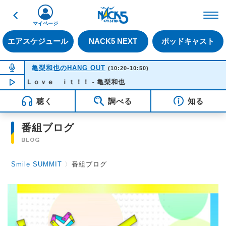
戻る
FM NACK5 79.5MHz（
マイページ
エアスケジュール
NACK5 NEXT
ポッドキャスト
NOW ON AIR
亀梨和也のHANG OUT
(10:20-10:50)
Ｌｏｖｅ ｉｔ！！ - 亀梨和也
NOW PLAYING
10:35
聴く
調べる
知る
番組ブログ
BLOG
Smile SUMMIT
〉
番組ブログ