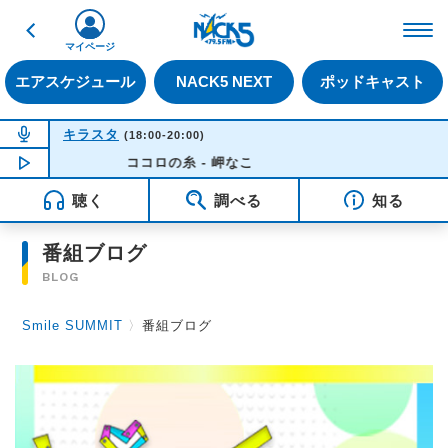
戻る
FM NACK5 79.5MHz（
マイページ
エアスケジュール
NACK5 NEXT
ポッドキャスト
NOW ON AIR
キラスタ
(18:00-20:00)
NOW PLAYING
ココロの糸 - 岬なこ
19:28
聴く
調べる
知る
番組ブログ
BLOG
Smile SUMMIT
〉
番組ブログ