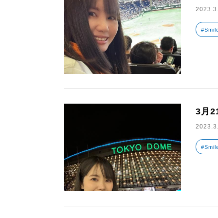
2023.3
#Smil
3月
2023.3
#Smil