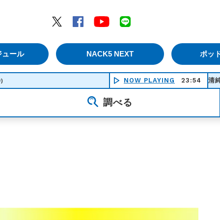
エムナックファイブ）
Twitter
Facebook
YouTube
LINE
ジュール
NACK5 NEXT
ポッ
ミッドナイト清純異性交遊 - 
NOW PLAYING
23:54
0)
調べる