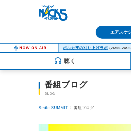
FM NACK5 79.5MHz（エフ
エアスケ
NOW ON AIR
ポルカ雫の刈り上げラボ
(24:00-24:3
聴く
番組ブログ
BLOG
Smile SUMMIT
〉
番組ブログ