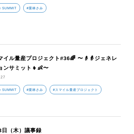
e SUMMIT
#栗林さみ
マイル量産プロジェクト#36🌈 〜👴👵ジェネレ
ョンサミット👧👶〜
.27
e SUMMIT
#栗林さみ
#スマイル量産プロジェクト
23日（木）議事録