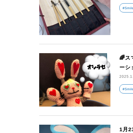
#Smil
🌈ス
ーシ
2025.1
#Smil
1月