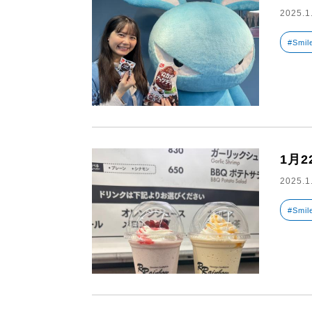
2025.1
#Smil
1月
2025.1
#Smil