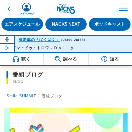
戻る
FM NACK5 79.5MHz（
マイページ
エアスケジュール
NACK5 NEXT
ポッドキャスト
NOW ON AIR
海老車の「ばくばく」
(25:00-28:45)
アン・ドゥ・トロワ - Ｄｏｌｌｙ
NOW PLAYING
01:34
聴く
調べる
知る
番組ブログ
BLOG
Smile SUMMIT
〉
番組ブログ