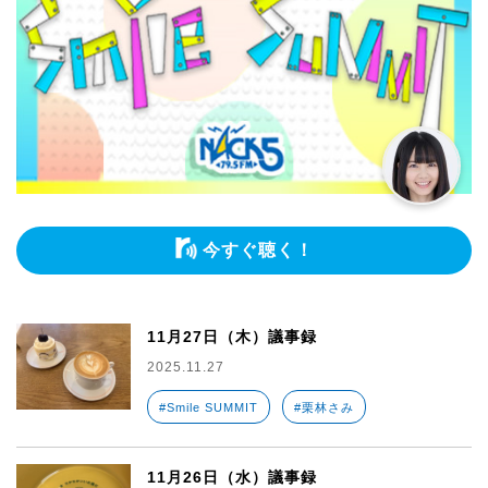
今すぐ聴く！
11月27日（木）議事録
2025.11.27
#Smile SUMMIT
#栗林さみ
11月26日（水）議事録