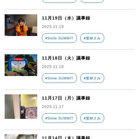
11月19日（水）議事録
2025.11.19
#Smile SUMMIT
#栗林さみ
11月18日（火）議事録
2025.11.18
#Smile SUMMIT
#栗林さみ
11月17日（月）議事録
2025.11.17
#Smile SUMMIT
#栗林さみ
11月14日（木）議事録