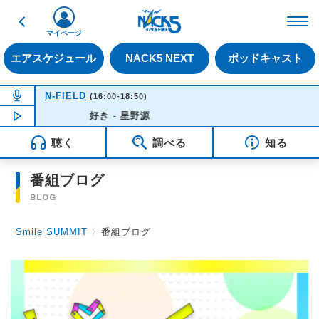
戻る
FM NACK5 79.5MHz（
マイページ
エアスケジュール
NACK5 NEXT
ポッドキャスト
NOW ON AIR
N-FIELD
(16:00-18:50)
NOW PLAYING
好き - 星野源
15:48
聴く
調べる
知る
番組ブログ
BLOG
Smile SUMMIT
〉
番組ブログ