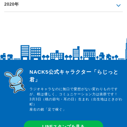
2020年
らじっと君
NACK5公式キャラクター「らじっと
君」
ラジオキャラなのに無口で愛想がない変わりものです
が、根は優しく、コミュニケーション力は抜群です！
3月3日（桃の節句・耳の日）生まれ（出生地はときがわ
町）
座右の銘「足で稼ぐ」
LINEスタンプを見る