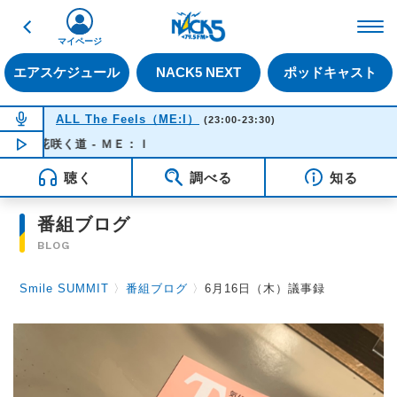
戻る
FM NACK5 79.5MHz（
マイページ
エアスケジュール
NACK5 NEXT
ポッドキャスト
NOW ON AIR
ALL The Feels（ME:I）
(23:00-23:30)
花咲く道 - ＭＥ：Ｉ
NOW PLAYING
23:20
聴く
調べる
知る
番組ブログ
BLOG
Smile SUMMIT
〉
番組ブログ
〉
6月16日（木）議事録