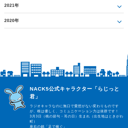
2021年
2020年
らじっと君
NACK5公式キャラクター「らじっと
君」
ラジオキャラなのに無口で愛想がない変わりものです
が、根は優しく、コミュニケーション力は抜群です！
3月3日（桃の節句・耳の日）生まれ（出生地はときがわ
町）
座右の銘「足で稼ぐ」