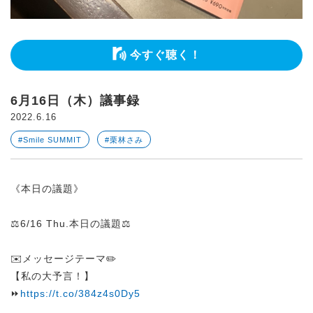
今すぐ聴く！
6月16日（木）議事録
2022.6.16
#Smile SUMMIT
#栗林さみ
《本日の議題》
⚖️6/16 Thu.本日の議題⚖️
✉️メッセージテーマ✏️
【私の大予言！】
⏩
https://t.co/384z4s0Dy5