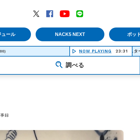
エムナックファイブ）
Twitter
Facebook
YouTube
LINE
ジュール
NACK5 NEXT
ポッ
NOW PLAYING
異端なスター - Ｏｆｆｉｃ
23:31
:00)
調べる
議事録