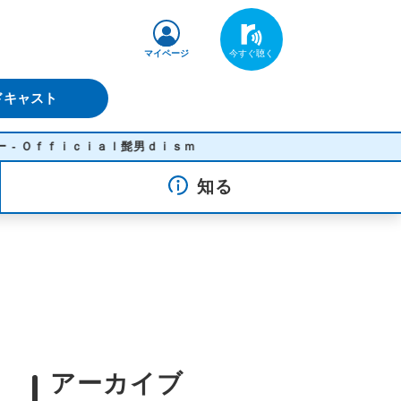
マイページ
ドキャスト
ｉａｌ髭男ｄｉｓｍ
知る
アーカイブ