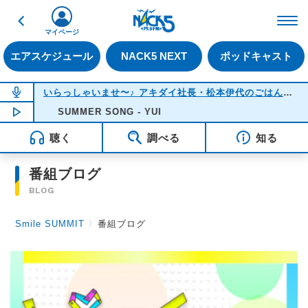
戻る
FM NACK5 79.5MHz（
マイページ
エアスケジュール
NACK5 NEXT
ポッドキャスト
NOW ON AIR
いらっしゃいませ〜♪ アキダイ社長・松本伊代のごはんのおかず何にする？
NOW PLAYING
SUMMER SONG - YUI
18:05
聴く
調べる
知る
番組ブログ
BLOG
Smile SUMMIT
〉
番組ブログ