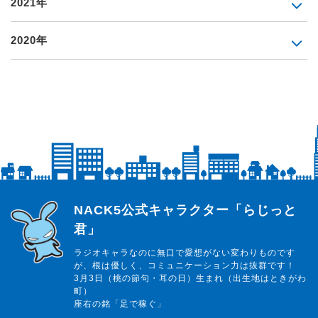
2021年
2020年
らじっと君
NACK5公式キャラクター「らじっと
君」
ラジオキャラなのに無口で愛想がない変わりものです
が、根は優しく、コミュニケーション力は抜群です！
3月3日（桃の節句・耳の日）生まれ（出生地はときがわ
町）
座右の銘「足で稼ぐ」