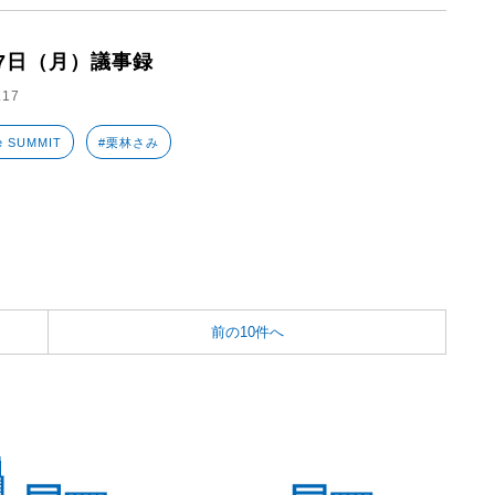
17日（月）議事録
.17
e SUMMIT
#栗林さみ
前の10件へ