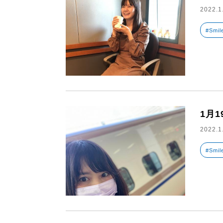
2022.1
#Smil
1月
2022.1
#Smil