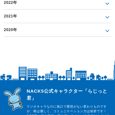
2022年
2021年
2020年
らじっと君
NACK5公式キャラクター「らじっと
君」
ラジオキャラなのに無口で愛想がない変わりものです
が、根は優しく、コミュニケーション力は抜群です！