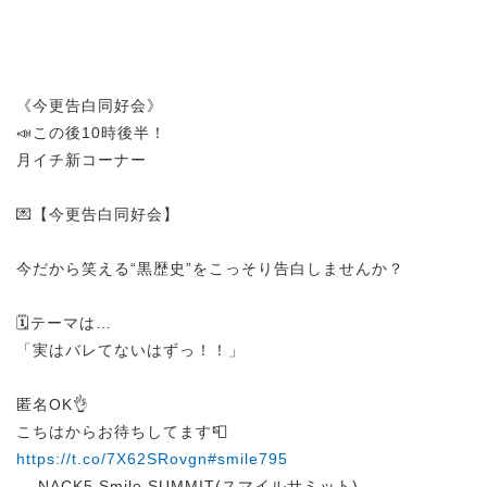
《今更告白同好会》
📣この後10時後半！
月イチ新コーナー
💌【今更告白同好会】
今だから笑える“黒歴史”をこっそり告白しませんか？
🗓テーマは…
「実はバレてないはずっ！！」
匿名OK👌
こちはからお待ちしてます📮
https://t.co/7X62SRovgn
#smile795
— NACK5 Smile SUMMIT(スマイルサミット)