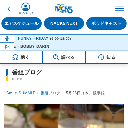
戻る
FM NACK5 79.5MHz（
マイページ
エアスケジュール
NACK5 NEXT
ポッドキャスト
NOW ON AIR
FUNKY FRIDAY
(9:00-18:00)
E - BOBBY DARIN
NOW PLAYING
16:51
聴く
調べる
知る
番組ブログ
BLOG
Smile SUMMIT
〉
番組ブログ
〉
5月28日（木）議事録