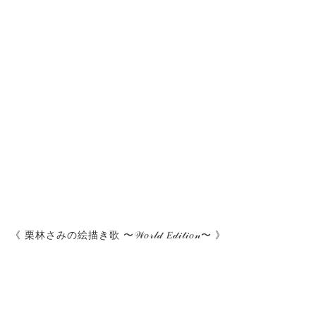
《 栗林さみの絵描き歌 〜𝒲𝑜𝓇𝓁𝒹 𝐸𝒹𝒾𝓉𝒾𝑜𝓃〜 》