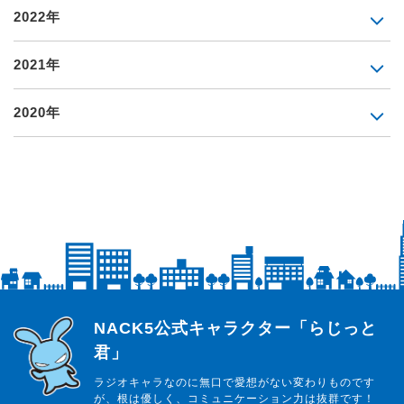
2022年
2021年
2020年
らじっと君
NACK5公式キャラクター「らじっと
君」
ラジオキャラなのに無口で愛想がない変わりものです
が、根は優しく、コミュニケーション力は抜群です！