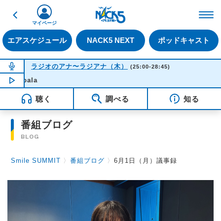
戻る
FM NACK5 79.5MHz（
マイページ
エアスケジュール
NACK5 NEXT
ポッドキャスト
NOW ON AIR
ラジオのアナ〜ラジアナ（木）
(25:00-28:45)
NOW PLAYING
04:22
Shadow
聴く
調べる
知る
番組ブログ
BLOG
Smile SUMMIT
〉
番組ブログ
〉
6月1日（月）議事録