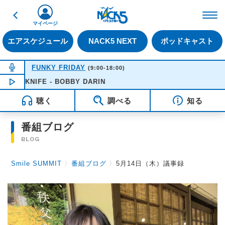
戻る
FM NACK5 79.5MHz（
マイページ
エアスケジュール
NACK5 NEXT
ポッドキャスト
NOW ON AIR
FUNKY FRIDAY
(9:00-18:00)
 KNIFE - BOBBY DARIN
NOW PLAYING
16:51
聴く
調べる
知る
番組ブログ
BLOG
Smile SUMMIT
〉
番組ブログ
〉
5月14日（木）議事録