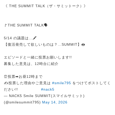
《 THE SUMMIT TALK（ザ・サミットーク）》
🚩THE SUMMIT TALK🗣️
5/14 の議題は…🖋️
【復活発売して欲しいものは？…SUMMIT】🍩
エピソードと一緒に投票お願いします!!
募集した意見は、12時台に紹介
⏰投票➡︎お昼12時まで
✍️投票した理由やご意見は
#smile795
をつけてポストしてく
ださい!!
#nack5
— NACK5 Smile SUMMIT(スマイルサミット)
(@smilesummit795)
May 14, 2026