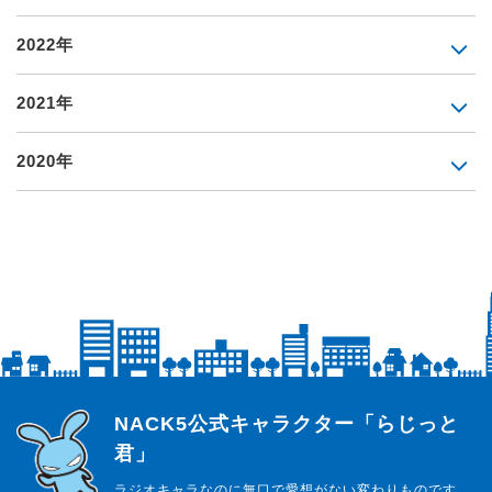
2022年
2021年
2020年
らじっと君
NACK5公式キャラクター「らじっと
君」
ラジオキャラなのに無口で愛想がない変わりものです