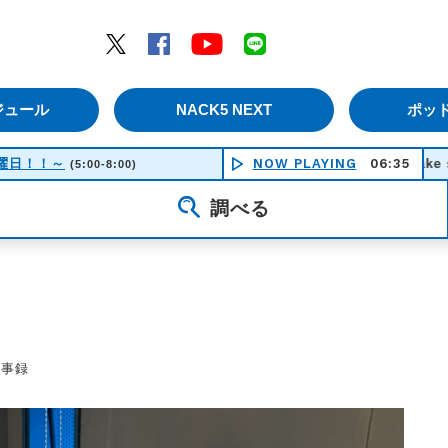
エムナックファイブ）
Twitter
Facebook
YouTube
LINE
ジュール
NACK5 NEXT
ポッ
！土曜日！！～
NOW PLAYING
lake side - O
06:35
(5:00-8:00)
調べる
議事録