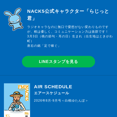
らじっと君
NACK5公式キャラクター「らじっと
君」
ラジオキャラなのに無口で愛想がない変わりものです
が、根は優しく、コミュニケーション力は抜群です！
3月3日（桃の節句・耳の日）生まれ（出生地はときがわ
町）
座右の銘「足で稼ぐ」
LINEスタンプを見る
AIR SCHEDULE
エアースケジュール
2026年8月-9月号＜白根ゆたんぽ＞