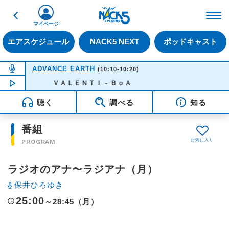
戻る
FM NACK5 79.5MHz（
マイページ
エアスケジュール
NACK5 NEXT
ポッドキャスト
NOW ON AIR
ADVANCE EARTH
(10:10-10:20)
NOW PLAYING
ＶＡＬＥＮＴＩ - ＢｏＡ
09:29
聴く
調べる
知る
番組
PROGRAM
ラジオのアナ〜ラジアナ（月）
保井ひろゆき
25:00
～28:45（月）