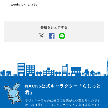
Tweets by raji795
番組をシェアする
Twitter
Facebook
LINEでシェアするボタン
らじっと君
NACK5公式キャラクター「らじっと
君」
ラジオキャラなのに無口で愛想がない変わりものです
が、根は優しく、コミュニケーション力は抜群です！