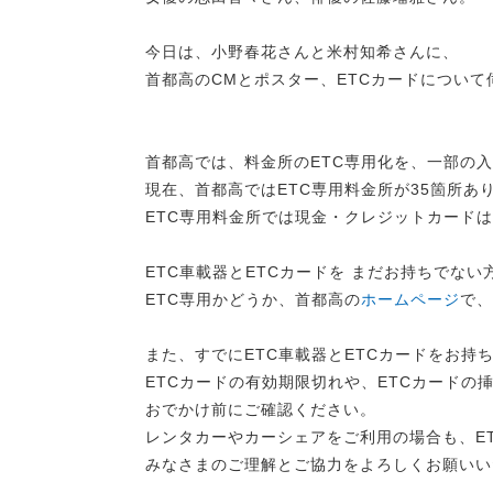
今日は、小野春花さんと米村知希さんに、
首都高のCMとポスター、ETCカードについて
首都高では、料金所のETC専用化を、一部の
現在、首都高ではETC専用料金所が35箇所あ
ETC専用料金所では現金・クレジットカード
ETC車載器とETCカードを まだお持ちでな
ETC専用かどうか、首都高の
ホームページ
で、
また、すでにETC車載器とETCカードをお持
ETCカードの有効期限切れや、ETCカードの
おでかけ前にご確認ください。
レンタカーやカーシェアをご利用の場合も、E
みなさまのご理解とご協力をよろしくお願いい