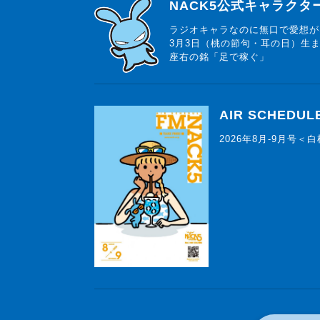
らじっと君
NACK5公式キャラク
ラジオキャラなのに無口で愛想が
3月3日（桃の節句・耳の日）生
座右の銘「足で稼ぐ」
AIR SCHEDUL
2026年8月-9月号＜