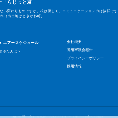
ター「らじっと君」
ない変わりものですが、根は優しく、コミュニケーション力は抜群です
まれ（出生地はときがわ町）
会社概要
E
エアースケジュール
番組審議会報告
白根ゆたんぽ＞
プライバシーポリシー
採用情報
☎ お問い合わせ
048-650-0331まで（平日11時〜17時）