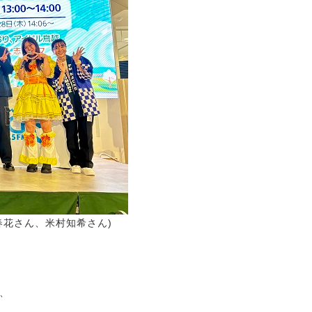
春花さん、米村知希さん)
、