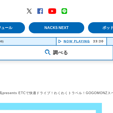
エムナックファイブ）
Twitter
Facebook
YouTube
LINE
ジュール
NACK5 NEXT
ポッ
NOW PLAYING
23:20
30)
調べる
都高presents ETCで快適ドライブ！わくわくトラベル！GOGOMONZ