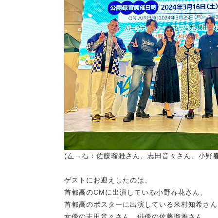
(左→右：佐藤瑠雅さん、志田音々さん、小野
ゲストにお迎えしたのは、
首都高のCMに出演している小野春花さん、
首都高のポスターに出演している米村知希さん
女優の志田音々さん、俳優の佐藤瑠雅さん。