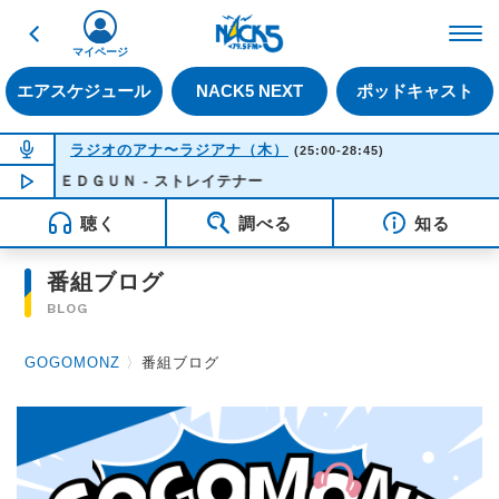
戻る
FM NACK5 79.5MHz（
マイページ
エアスケジュール
NACK5 NEXT
ポッドキャスト
NOW ON AIR
ラジオのアナ〜ラジアナ（木）
(25:00-28:45)
ＳＰＥＥＤＧＵＮ - ストレイテナー
NOW PLAYING
03:50
聴く
調べる
知る
番組ブログ
BLOG
GOGOMONZ
〉
番組ブログ