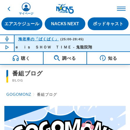
戻る
FM NACK5 79.5MHz（
マイページ
エアスケジュール
NACK5 NEXT
ポッドキャスト
NOW ON AIR
海老車の「ばくばく」
(25:00-28:45)
Ｌｉｆｅ ｉｓ ＳＨＯＷ ＴＩＭＥ - 鬼龍院翔
NOW PLAYING
04:11
聴く
調べる
知る
番組ブログ
BLOG
GOGOMONZ
〉
番組ブログ