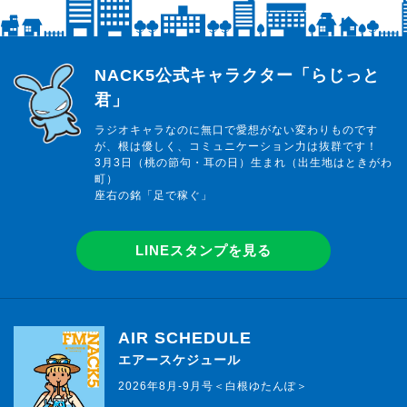
らじっと君
NACK5公式キャラクター「らじっと
君」
ラジオキャラなのに無口で愛想がない変わりものです
が、根は優しく、コミュニケーション力は抜群です！
3月3日（桃の節句・耳の日）生まれ（出生地はときがわ
町）
座右の銘「足で稼ぐ」
LINEスタンプを見る
AIR SCHEDULE
エアースケジュール
2026年8月-9月号＜白根ゆたんぽ＞