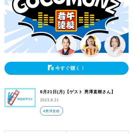
今すぐ聴く！
8月21日(月)【ゲスト 男澤直樹さん】
2023.8.21
#男澤直樹