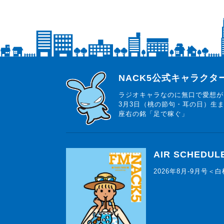
らじっと君
NACK5公式キャラク
ラジオキャラなのに無口で愛想が
3月3日（桃の節句・耳の日）生
座右の銘「足で稼ぐ」
AIR SCHEDUL
2026年8月-9月号＜