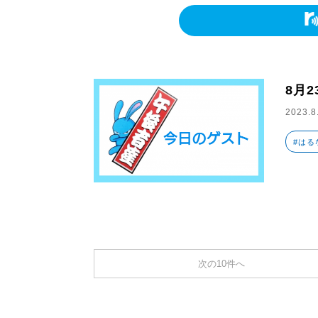
8月
2023.8
#はる
次の10件へ