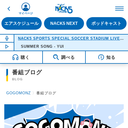
戻る
FM NACK5 79.5MHz（
マイページ
エアスケジュール
NACK5 NEXT
ポッドキャスト
NOW ON AIR
NACK5 SPORTS SPECIAL SOCCER STADIUM LIVE 2026
NOW PLAYING
SUMMER SONG - YUI
18:05
聴く
調べる
知る
番組ブログ
BLOG
GOGOMONZ
〉
番組ブログ