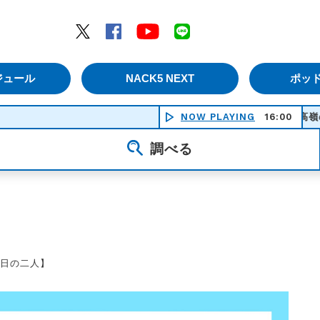
エムナックファイブ）
Twitter
Facebook
YouTube
LINE
ジュール
NACK5 NEXT
ポッ
NOW PLAYING
高嶺の花子さん
16:00
調べる
今日の二人】