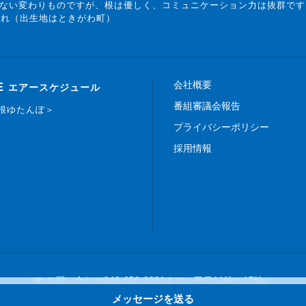
ない変わりものですが、根は優しく、コミュニケーション力は抜群です
まれ（出生地はときがわ町）
会社概要
E
エアースケジュール
番組審議会報告
白根ゆたんぽ＞
プライバシーポリシー
採用情報
☎ お問い合わせ
048-650-0331まで（平日11時〜17時）
メッセージを送る
Copyright © 2019 FM NACK5 All rights reserved.