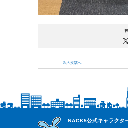
次の投稿へ
らじっと君
NACK5公式キャラク