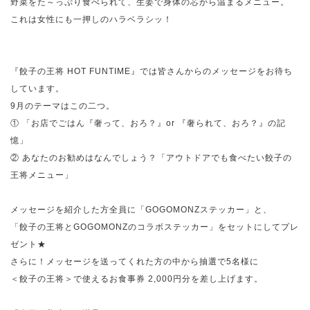
野菜をた～っぷり食べられて、生姜で身体の芯から温まるメニュー。
これは女性にも一押しのハラベラシッ！
『餃子の王将 HOT FUNTIME』では皆さんからのメッセージをお待ち
しています。
9月のテーマはこの二つ。
① 「お店でごはん『奢って、おろ？』or 『奢られて、おろ？』の記
憶」
② あなたのお勧めはなんでしょう？「アウトドアでも食べたい餃子の
王将メニュー」
メッセージを紹介した方全員に「GOGOMONZステッカー」と、
「餃子の王将とGOGOMONZのコラボステッカー」をセットにしてプレ
ゼント★
さらに！メッセージを送ってくれた方の中から抽選で5名様に
＜餃子の王将＞で使えるお食事券 2,000円分を差し上げます。