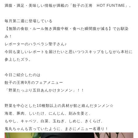
満腹・満足・美味しい情報が満載の「餃子の王将 HOT FUNTIME」。
毎月第二週に登場している
【無限の食欲・ルール無き満腹中枢・食べた瞬間腹が減る】でお馴染
み！
レポーターのハラベラシ聖子さん♪
今回も楽しいレポートを届けたいと思いつつスキップをしながら本社に
参上したズラ。
今日ご紹介したのは
餃子の王将9月のフェアメニュー
「野菜たっぷり五目あんかけタンメン」！！
野菜を中心とした10種類以上の具材が餡と絡んだタンメン☆
海老、豚肉、しいたけ、にんじん、刻み生姜と、
もやし、キャベツ、白菜、玉ねぎ、しめじ、きくらげ、
鬼丸ちゃんも言っていたように、まさにメニュー名通り！