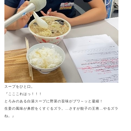
スープをひと口。
『こここれはっ！！！
とろみのある白湯スープに野菜の旨味がブワ～ッと凝縮！
生姜の風味が鼻腔をくすぐるズラ。…さすが餃子の王将…やるズラ
ね。』