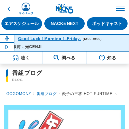
戻る
FM NACK5 79.5MHz（
マイページ
エアスケジュール
NACK5 NEXT
ポッドキャスト
NOW ON AIR
Good Luck！Morning！-Friday-
(6:00-9:00)
NOW PLAYING
07:55
パラダイ
聴く
調べる
知る
番組ブログ
BLOG
GOGOMONZ
〉
番組ブログ
〉
餃子の王将 HOT FUNTIME ～ハラベラシ聖子 レポート vol.38～