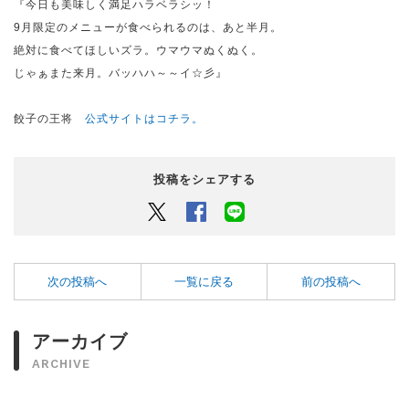
『今日も美味しく満足ハラベラシッ！
9月限定のメニューが食べられるのは、あと半月。
絶対に食べてほしいズラ。ウマウマぬくぬく。
じゃぁまた来月。バッハハ～～イ☆彡』
餃子の王将
公式サイトはコチラ。
投稿をシェアする
Twitter
Facebook
LINEでシェアするボタン
次の投稿へ
一覧に戻る
前の投稿へ
アーカイブ
ARCHIVE