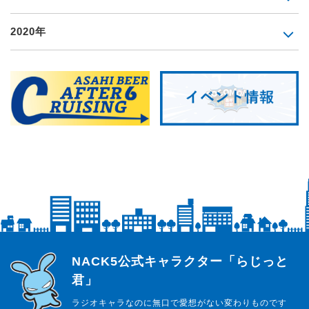
2020年
らじっと君
NACK5公式キャラクター「らじっと
君」
ラジオキャラなのに無口で愛想がない変わりものです