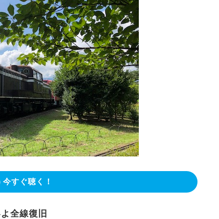
今すぐ聴く！
よいよ全線復旧