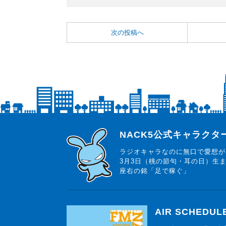
次の投稿へ
らじっと君
NACK5公式キャラク
ラジオキャラなのに無口で愛想が
3月3日（桃の節句・耳の日）生
座右の銘「足で稼ぐ」
AIR SCHEDUL