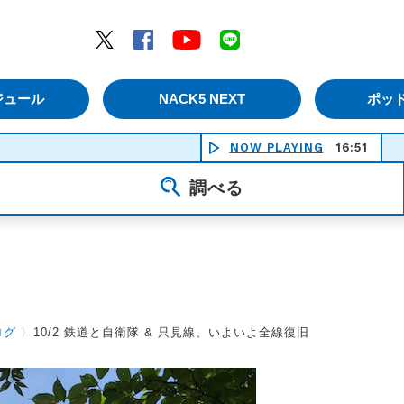
エムナックファイブ）
Twitter
Facebook
YouTube
LINE
ジュール
NACK5 NEXT
ポッ
NOW PLAYING
16:51
MACK T
調べる
ログ
〉
10/2 鉄道と自衛隊 & 只見線、いよいよ全線復旧