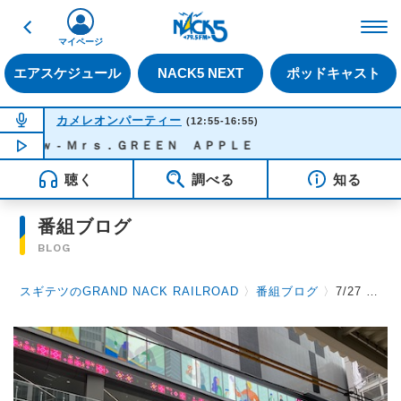
戻る
FM NACK5 79.5MHz（
マイページ
エアスケジュール
NACK5 NEXT
ポッドキャスト
NOW ON AIR
カメレオンパーティー
(12:55-16:55)
 Ｍｒｓ．ＧＲＥＥＮ ＡＰＰＬＥ
NOW PLAYING
15:50
聴く
調べる
知る
番組ブログ
BLOG
スギテツのGRAND NACK RAILROAD
〉
番組ブログ
〉
7/27 山手線に快速がないワケ & 北国行きで