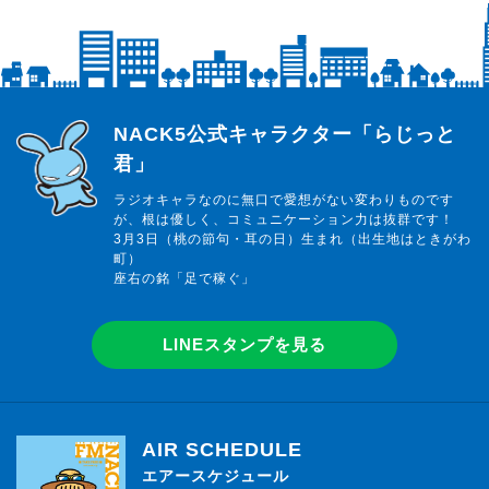
らじっと君
NACK5公式キャラクター「らじっと
君」
ラジオキャラなのに無口で愛想がない変わりものです
が、根は優しく、コミュニケーション力は抜群です！
3月3日（桃の節句・耳の日）生まれ（出生地はときがわ
町）
座右の銘「足で稼ぐ」
LINEスタンプを見る
AIR SCHEDULE
エアースケジュール