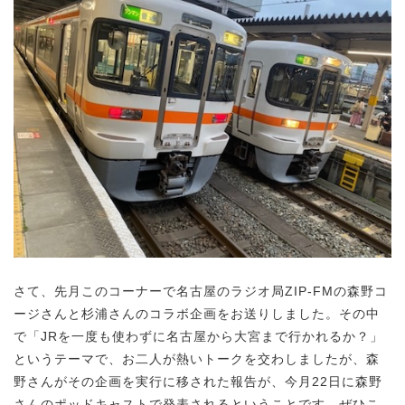
さて、先月このコーナーで名古屋のラジオ局ZIP-FMの森野コ
ージさんと杉浦さんのコラボ企画をお送りしました。その中
で「JRを一度も使わずに名古屋から大宮まで行かれるか？」
というテーマで、お二人が熱いトークを交わしましたが、森
野さんがその企画を実行に移された報告が、今月22日に森野
さんのポッドキャストで発表されるということです。ぜひこ