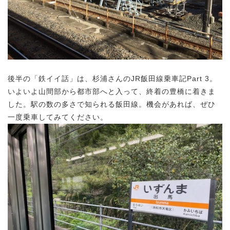
後半の「鉄イイ話」は、杉浦さんのJR飯田線乗車記Part 3。
いよいよ山間部から都市部へと入って、終着の豊橋に着きま
した。駅の数の多さで知られる飯田線。機会があれば、ぜひ
一度乗車してみてください。