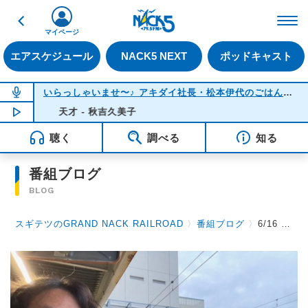
戻る
FM NACK5 79.5MHz（
マイページ
エアスケジュール
NACK5 NEXT
ポッドキャスト
NOW ON AIR
いらっしゃいませ〜♪ アキダイ社長・松本伊代のごはんのおかず何にする？
天才 - 秋吉久美子
NOW PLAYING
21:51
聴く
調べる
知る
番組ブログ
BLOG
スギテツのGRAND NACK RAILROAD
〉
番組ブログ
〉
6/16 半蔵門線はなぜ迂回？ & 飯田線乗車記 Part 3