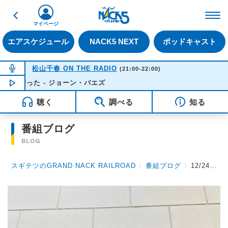
戻る
FM NACK5 79.5MHz（
マイページ
エアスケジュール
NACK5 NEXT
ポッドキャスト
NOW ON AIR
松山千春 ON THE RADIO
(21:00-22:00)
行った - ジョーン・バエズ
NOW PLAYING
21:28
聴く
調べる
知る
番組ブログ
BLOG
スギテツのGRAND NACK RAILROAD
〉
番組ブログ
〉
12/24 さいたま市立大宮小学校芸術鑑賞会