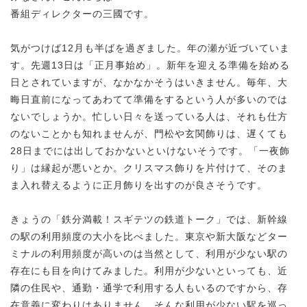
番組ディレクターの三國です。
気がつけば12月も半ばを過ぎました。年の瀬が近づいていま
す。先週13日は「正月事始め」。新年を迎える準備を始める
日とされていますが、なかなかそうはいきません。毎年、大
晦日直前になってあわてて準備をするという人が多いのでは
ないでしょうか。忙しい日々を送っている人は、それも仕方
のないことかも知れませんが、門松や玄関飾りは、遅くても
28日までには出しておかないといけないそうです。「一夜飾
り」は縁起が悪いとか。クリスマス飾りを片付けて、そのま
ま入れ替えるように正月飾りを出すのが良さそうです。
きょうの「鉄分満載！スギテツの鉄道トーク」では、新幹線
の駅の利用頻度の大小を比べました。東京や新大阪などター
ミナルの利用頻度が高いのは当然として、利用が少ない駅の
存在にも目を向けてみました。利用が少ないといっても、近
隣の住民や、通勤・通学で利用する人もいるのですから、存
在意義に変わりはありません。そんな利用が少ない駅を巡っ