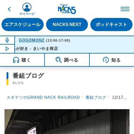
戻る
FM NACK5 79.5MHz（
マイページ
エアスケジュール
NACK5 NEXT
ポッドキャスト
NOW ON AIR
GOGOMONZ
(13:00-17:00)
が好き - きいやま商店
NOW PLAYING
15:57
聴く
調べる
知る
番組ブログ
BLOG
スギテツのGRAND NACK RAILROAD
〉
番組ブログ
〉
12/17 新幹線駅の利用状況 & 沖田 貴さん Part 2