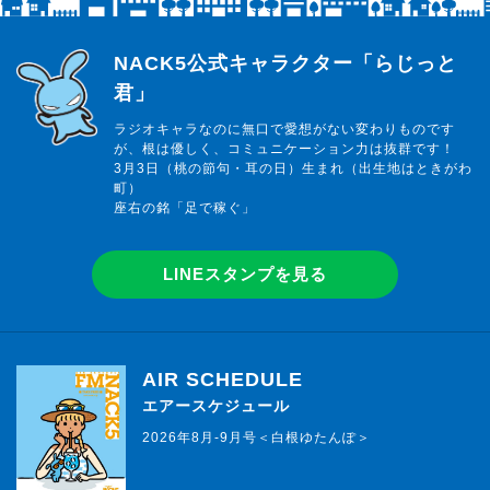
らじっと君
NACK5公式キャラクター「らじっと
君」
ラジオキャラなのに無口で愛想がない変わりものです
が、根は優しく、コミュニケーション力は抜群です！
3月3日（桃の節句・耳の日）生まれ（出生地はときがわ
町）
座右の銘「足で稼ぐ」
LINEスタンプを見る
AIR SCHEDULE
エアースケジュール
2026年8月-9月号＜白根ゆたんぽ＞