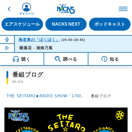
戻る
FM NACK5 79.5MHz（
マイページ
エアスケジュール
NACK5 NEXT
ポッドキャスト
NOW ON AIR
海老車の「ばくばく」
(25:00-28:45)
睡蓮花 - 湘南乃風
NOW PLAYING
01:48
聴く
調べる
知る
番組ブログ
BLOG
THE SEITARO★RADIO SHOW「1700」
〉
番組ブログ