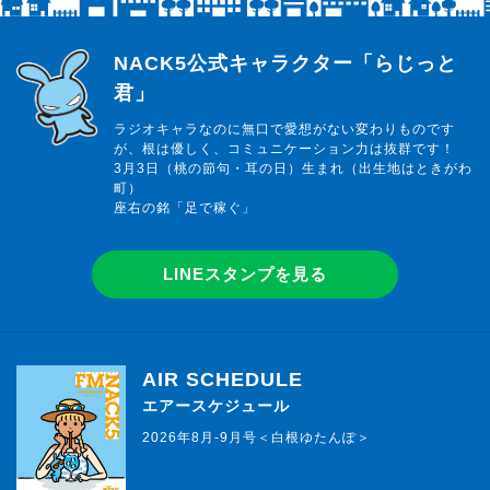
らじっと君
NACK5公式キャラクター「らじっと
君」
ラジオキャラなのに無口で愛想がない変わりものです
が、根は優しく、コミュニケーション力は抜群です！
3月3日（桃の節句・耳の日）生まれ（出生地はときがわ
町）
座右の銘「足で稼ぐ」
LINEスタンプを見る
AIR SCHEDULE
エアースケジュール
2026年8月-9月号＜白根ゆたんぽ＞