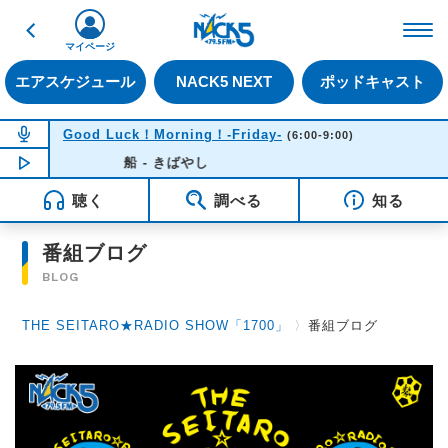
戻る
FM NACK5 79.5MHz（
マイページ
エアスケジュール
NACK5 NEXT
ポッドキャスト
NOW ON AIR
Good Luck！Morning！-Friday-
(6:00-9:00)
NOW PLAYING
船 - きばやし
06:33
聴く
調べる
知る
番組ブログ
BLOG
THE SEITARO★RADIO SHOW「1700」
〉
番組ブログ