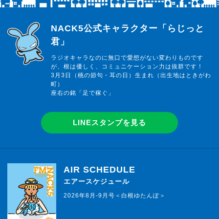
らじっと君
NACK5公式キャラクター「らじっと
君」
ラジオキャラなのに無口で愛想がない変わりものです
が、根は優しく、コミュニケーション力は抜群です！
3月3日（桃の節句・耳の日）生まれ（出生地はときがわ
町）
座右の銘「足で稼ぐ」
LINEスタンプを見る
AIR SCHEDULE
エアースケジュール
2026年8月-9月号＜白根ゆたんぽ＞