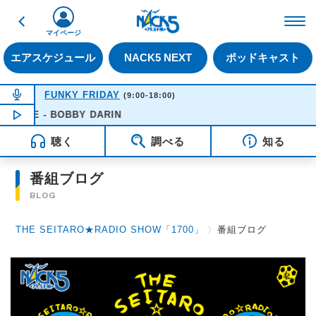
戻る
FM NACK5 79.5MHz（
マイページ
エアスケジュール
NACK5 NEXT
ポッドキャスト
NOW ON AIR
FUNKY FRIDAY
(9:00-18:00)
NIFE - BOBBY DARIN
NOW PLAYING
16:51
聴く
調べる
知る
番組ブログ
BLOG
THE SEITARO★RADIO SHOW「1700」
〉
番組ブログ