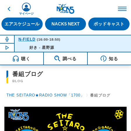
戻る
FM NACK5 79.5MHz（
マイページ
エアスケジュール
NACK5 NEXT
ポッドキャスト
NOW ON AIR
N-FIELD
(16:00-18:50)
NOW PLAYING
好き - 星野源
15:48
聴く
調べる
知る
番組ブログ
BLOG
THE SEITARO★RADIO SHOW「1700」
〉
番組ブログ