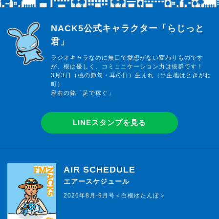
らじっと君
NACK5公式キャラクター「らじっと
君」
ラジオキャラなのに無口で愛想がない変わりものです
が、根は優しく、コミュニケーション力は抜群です！
3月3日（桃の節句・耳の日）生まれ（出生地はときがわ
町）
座右の銘「足で稼ぐ」
LINEスタンプを見る
AIR SCHEDULE
エアースケジュール
2026年8月-9月号＜白根ゆたんぽ＞