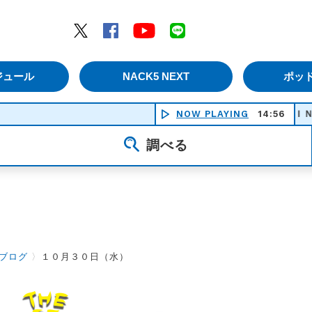
エムナックファイブ）
Twitter
Facebook
YouTube
LINE
ジュール
NACK5 NEXT
ポッ
NOW PLAYING
ＫＡＭＩＮＡＲＩ - さら
14:56
調べる
ブログ
〉
１０月３０日（水）