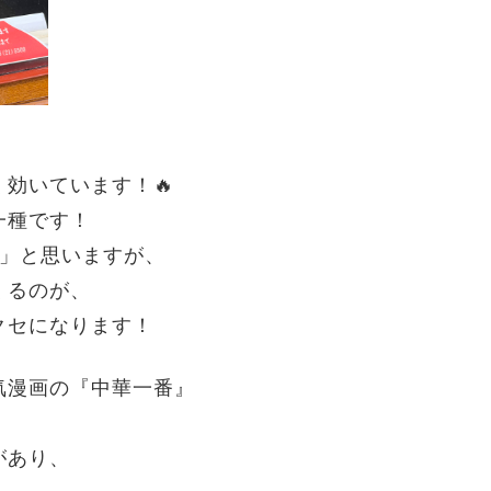
く効いています！🔥
一種です！
?」と思いますが、
くるのが、
クセになります！
気漫画の『中華一番』
があり、