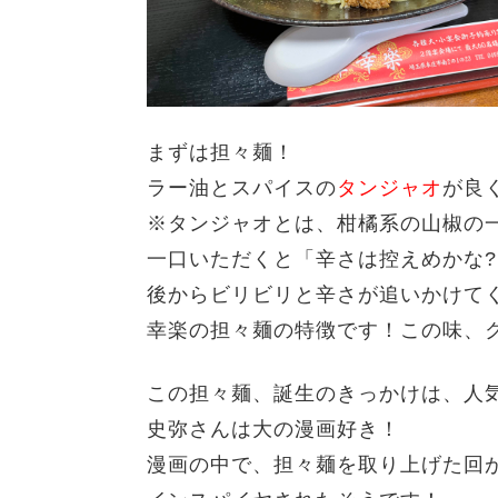
まずは担々麺！
ラー油とスパイスの
タンジャオ
が良
※タンジャオとは、柑橘系の山椒の
一口いただくと「辛さは控えめかな
後からビリビリと辛さが追いかけて
幸楽の担々麺の特徴です！
この味、
この担々麺、誕生のきっかけは、
人
史弥さんは大の漫画好き！
漫画の中で、担々麺を取り上げた回