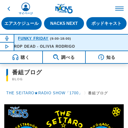
戻る
FM NACK5 79.5MHz（
マイページ
エアスケジュール
NACK5 NEXT
ポッドキャスト
NOW ON AIR
FUNKY FRIDAY
(9:00-18:00)
DROP DEAD - OLIVIA RODRIGO
NOW PLAYING
16:43
聴く
調べる
知る
番組ブログ
BLOG
THE SEITARO★RADIO SHOW「1700」
〉
番組ブログ