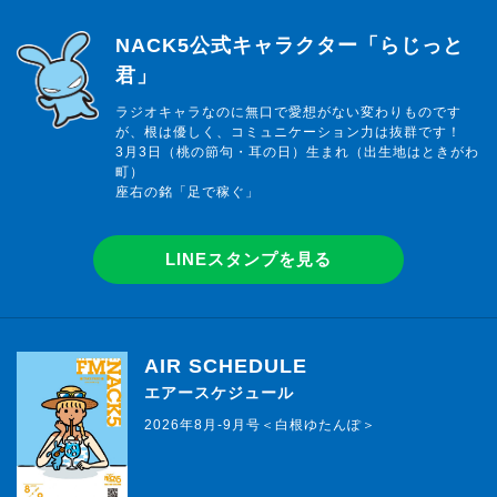
らじっと君
NACK5公式キャラクター「らじっと
君」
ラジオキャラなのに無口で愛想がない変わりものです
が、根は優しく、コミュニケーション力は抜群です！
3月3日（桃の節句・耳の日）生まれ（出生地はときがわ
町）
座右の銘「足で稼ぐ」
LINEスタンプを見る
AIR SCHEDULE
エアースケジュール
2026年8月-9月号＜白根ゆたんぽ＞