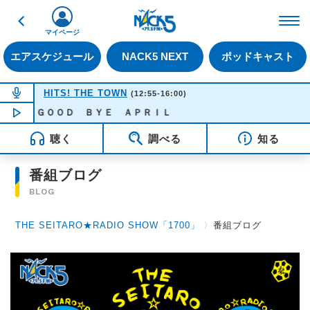
戻る
FM NACK5 79.5MHz（
マイページ
エアスケジュール
NACK5 NEXT
ポッドキャスト
NOW ON AIR
HITS! THE TOWN
(12:55-16:00)
ｅ - ＧＯＯＤ ＢＹＥ ＡＰＲＩＬ
NOW PLAYING
13:55
聴く
調べる
知る
番組ブログ
BLOG
THE SEITARO★RADIO SHOW「1700」
〉
番組ブログ