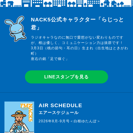
らじっと君
NACK5公式キャラクター「らじっと
君」
ラジオキャラなのに無口で愛想がない変わりものです
が、根は優しく、コミュニケーション力は抜群です！
3月3日（桃の節句・耳の日）生まれ（出生地はときがわ
町）
座右の銘「足で稼ぐ」
LINEスタンプを見る
AIR SCHEDULE
エアースケジュール
2026年8月-9月号＜白根ゆたんぽ＞