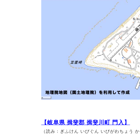
【
岐阜県 揖斐郡 揖斐川町 門入
】
（読み：
ぎふけん いびぐん いびがわちょう 