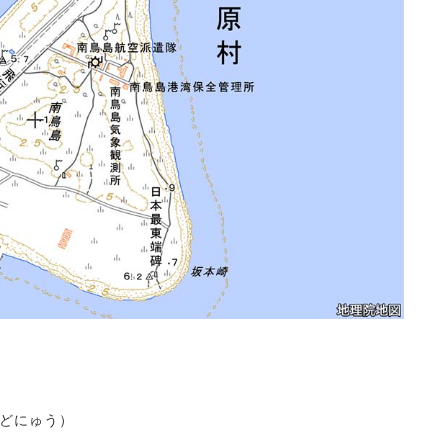
かどにゅう
）