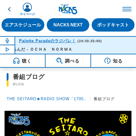
戻る
FM NACK5 79.5MHz（
マイページ
エアスケジュール
NACK5 NEXT
ポッドキャスト
NOW ON AIR
Palette Paradeのラジパレ！
(24:30-25:00)
いるんだ - ＯＣＨＡ ＮＯＲＭＡ
NOW PLAYING
00:15
聴く
調べる
知る
番組ブログ
BLOG
THE SEITARO★RADIO SHOW「1700」
〉
番組ブログ