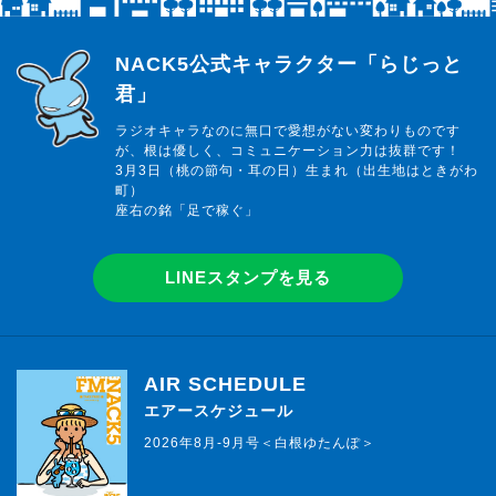
らじっと君
NACK5公式キャラクター「らじっと
君」
ラジオキャラなのに無口で愛想がない変わりものです
が、根は優しく、コミュニケーション力は抜群です！
3月3日（桃の節句・耳の日）生まれ（出生地はときがわ
町）
座右の銘「足で稼ぐ」
LINEスタンプを見る
AIR SCHEDULE
エアースケジュール
2026年8月-9月号＜白根ゆたんぽ＞