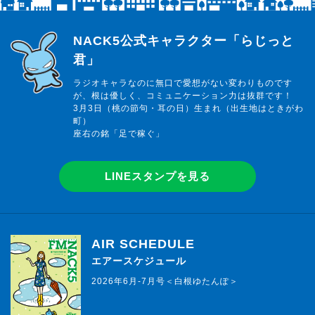
らじっと君
NACK5公式キャラクター「らじっと
君」
ラジオキャラなのに無口で愛想がない変わりものです
が、根は優しく、コミュニケーション力は抜群です！
3月3日（桃の節句・耳の日）生まれ（出生地はときがわ
町）
座右の銘「足で稼ぐ」
LINEスタンプを見る
AIR SCHEDULE
エアースケジュール
2026年6月-7月号＜白根ゆたんぽ＞