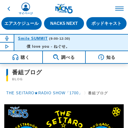
戻る
FM NACK5 79.5MHz（
マイページ
エアスケジュール
NACK5 NEXT
ポッドキャスト
NOW ON AIR
Smile SUMMIT
(9:00-12:30)
NOW PLAYING
僕 love you - ねぐせ。
09:23
聴く
調べる
知る
番組ブログ
BLOG
THE SEITARO★RADIO SHOW「1700」
〉
番組ブログ