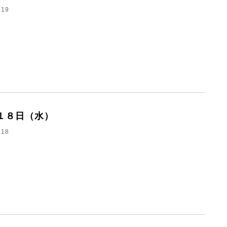
.19
１８日（水）
.18