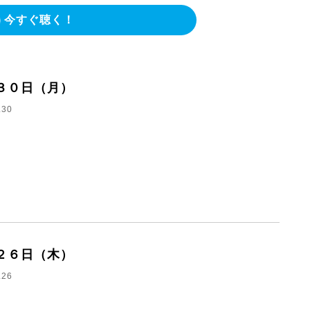
今すぐ聴く！
３０日（月）
.30
２６日（木）
.26