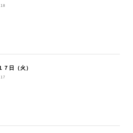
.18
１７日（火）
.17