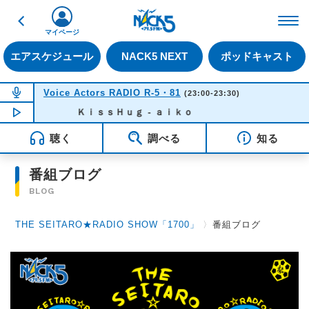
戻る
FM NACK5 79.5MHz（
マイページ
エアスケジュール
NACK5 NEXT
ポッドキャスト
NOW ON AIR
Voice Actors RADIO R-5・81
(23:00-23:30)
NOW PLAYING
ＫｉｓｓＨｕｇ - ａｉｋｏ
23:09
聴く
調べる
知る
番組ブログ
BLOG
THE SEITARO★RADIO SHOW「1700」
〉
番組ブログ