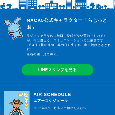
らじっと君
NACK5公式キャラクター「らじっと
君」
ラジオキャラなのに無口で愛想がない変わりものです
が、根は優しく、コミュニケーション力は抜群です！
3月3日（桃の節句・耳の日）生まれ（出生地はときがわ
町）
座右の銘「足で稼ぐ」
LINEスタンプを見る
AIR SCHEDULE
エアースケジュール
2026年8月-9月号＜白根ゆたんぽ＞