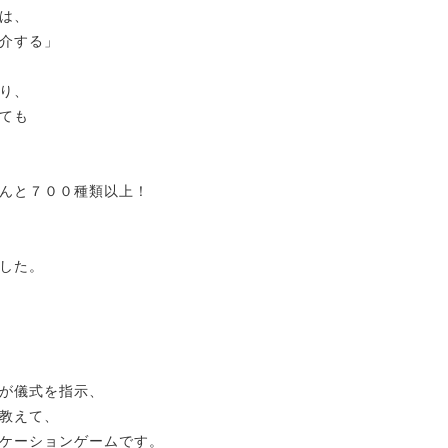
は、
介する」
り、
ても
んと７００種類以上！
した。
が儀式を指示、
教えて、
ケーションゲームです。