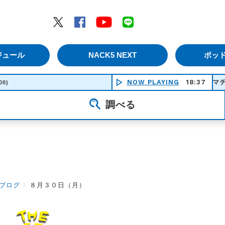
エムナックファイブ）
Twitter
Facebook
YouTube
LINE
ジュール
NACK5 NEXT
ポッ
NOW PLAYING
瞬間ドラマチック - ドラマ
18:37
00)
調べる
ブログ
〉
８月３０日（月）