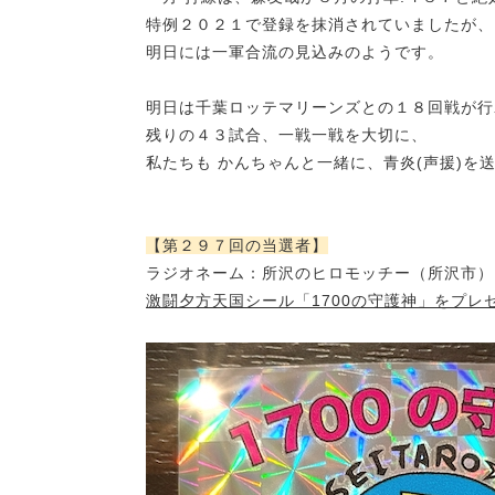
特例２０２１で登録を抹消されていましたが、
明日には一軍合流の見込みのようです。
明日は千葉ロッテマリーンズとの１８回戦が行
残りの４３試合、一戦一戦を大切に、
私たちも かんちゃんと一緒に、青炎(声援)を
【第２９７回の当選者】
ラジオネーム：所沢のヒロモッチー（所沢市）
激闘夕方天国シール「1700の守護神」をプレ