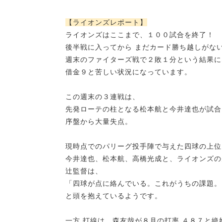
【ライオンズレポート】
ライオンズはここまで、１００試合を終了！
後半戦に入ってから まだカード勝ち越しがな
週末のファイターズ戦で２敗１分という結果に
借金９と苦しい状況になっています。
この週末の３連戦は、
先発ローテの柱となる松本航と今井達也が試合
序盤から大量失点。
現時点でのパリーグ投手陣で与えた四球の上位
今井達也、松本航、高橋光成と、ライオンズの
辻監督は、
「
四球
が点に絡んでいる。これがうちの課題。
と頭を抱えているようです。
一方 打線は、森友哉が８月の打率.４８７と絶