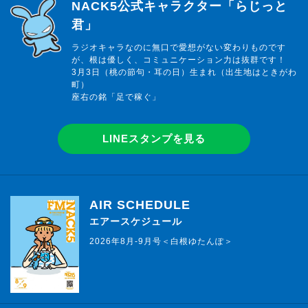
らじっと君
NACK5公式キャラクター「らじっと
君」
ラジオキャラなのに無口で愛想がない変わりものです
が、根は優しく、コミュニケーション力は抜群です！
3月3日（桃の節句・耳の日）生まれ（出生地はときがわ
町）
座右の銘「足で稼ぐ」
LINEスタンプを見る
AIR SCHEDULE
エアースケジュール
2026年8月-9月号＜白根ゆたんぽ＞