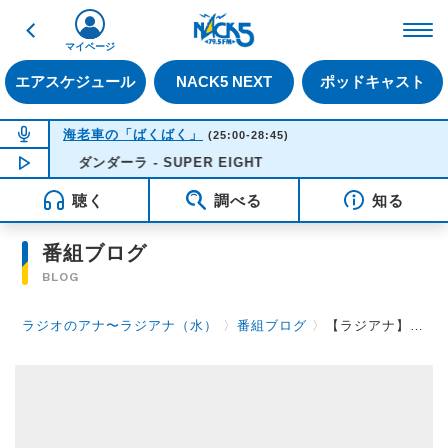
戻る
FM NACK5 79.5MHz（
マイページ
エアスケジュール
NACK5 NEXT
ポッドキャスト
NOW ON AIR
海老車の「ばくばく」
(25:00-28:45)
NOW PLAYING
ダンダーラ - SUPER EIGHT
03:43
聴く
調べる
知る
番組ブログ
BLOG
ラジオのアナ〜ラジアナ（水）
〉
番組ブログ
〉
【ラジアナ】迷子【水曜日】