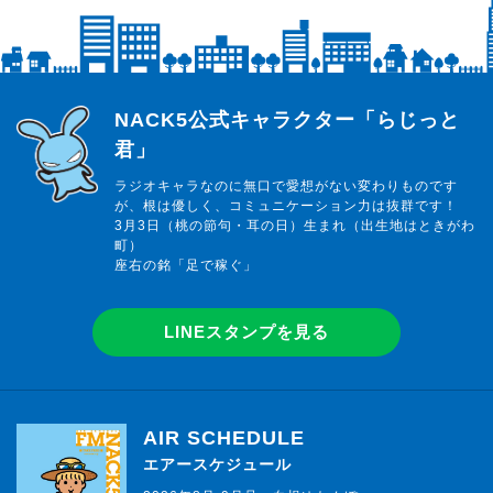
らじっと君
NACK5公式キャラクター「らじっと
君」
ラジオキャラなのに無口で愛想がない変わりものです
が、根は優しく、コミュニケーション力は抜群です！
3月3日（桃の節句・耳の日）生まれ（出生地はときがわ
町）
座右の銘「足で稼ぐ」
LINEスタンプを見る
AIR SCHEDULE
エアースケジュール