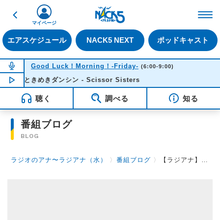
戻る
FM NACK5 79.5MHz（
マイページ
エアスケジュール
NACK5 NEXT
ポッドキャスト
NOW ON AIR
Good Luck！Morning！-Friday-
(6:00-9:00)
ときめきダンシン - Scissor Sisters
NOW PLAYING
06:03
聴く
調べる
知る
番組ブログ
BLOG
ラジオのアナ〜ラジアナ（水）
〉
番組ブログ
〉
【ラジアナ】半分【水曜日】