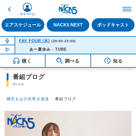
戻る
FM NACK5 79.5MHz（
マイページ
エアスケジュール
NACK5 NEXT
ポッドキャスト
NOW ON AIR
FAV FOUR (木)
(20:00-23:00)
NOW PLAYING
あー夏休み - TUBE
20:50
聴く
調べる
知る
番組ブログ
BLOG
橋爪ももの生乾き放送
〉
番組ブログ