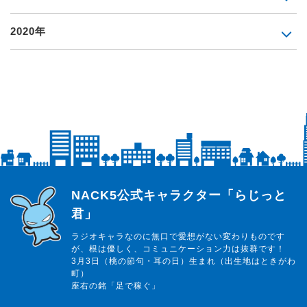
2020年
らじっと君
NACK5公式キャラクター「らじっと
君」
ラジオキャラなのに無口で愛想がない変わりものです
が、根は優しく、コミュニケーション力は抜群です！
3月3日（桃の節句・耳の日）生まれ（出生地はときがわ
町）
座右の銘「足で稼ぐ」