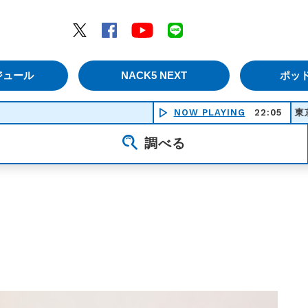
エムナックファイブ）
Twitter
Facebook
YouTube
LINE
ジュール
NACK5 NEXT
ポッ
NOW PLAYING
東京砂漠 -
22:05
調べる