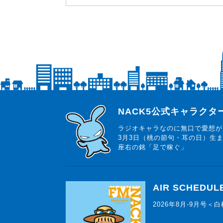
らじっと君
NACK5公式キャラク
ラジオキャラなのに無口で愛想が
3月3日（桃の節句・耳の日）生
座右の銘「足で稼ぐ」
AIR SCHEDUL
2026年8月-9月号＜