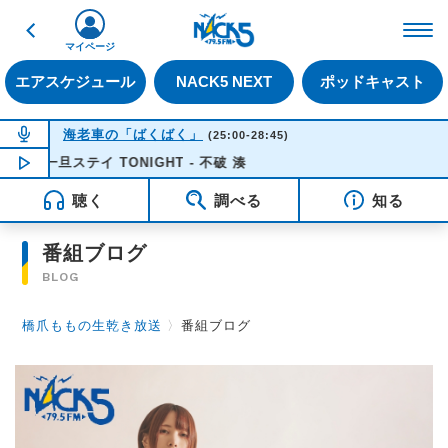
戻る
FM NACK5 79.5MHz（
マイページ
エアスケジュール
NACK5 NEXT
ポッドキャスト
NOW ON AIR
海老車の「ばくばく」
(25:00-28:45)
一旦ステイ TONIGHT - 不破 湊
NOW PLAYING
04:00
聴く
調べる
知る
番組ブログ
BLOG
橋爪ももの生乾き放送
〉
番組ブログ