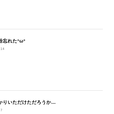
粉忘れた°ω°
.14
かりいただけただろうか…
.7