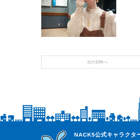
次の10件へ
らじっと君
NACK5公式キャラク