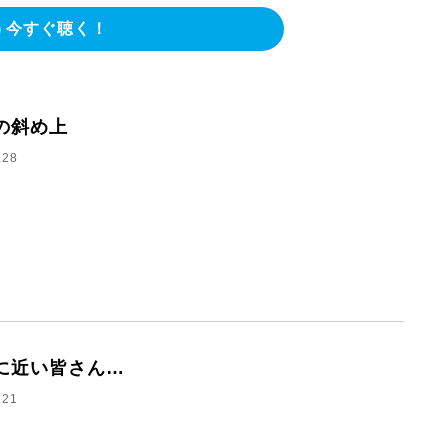
今すぐ聴く！
の斜め上
.28
に近い皆さん…
.21